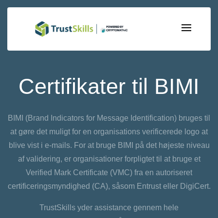
Certifikater til BIMI
BIMI (Brand Indicators for Message Identification) bruges til
at gøre det muligt for en organisations verificerede logo at
blive vist i e-mails. For at bruge BIMI på det højeste niveau
af validering, er organisationer forpligtet til at bruge et
Verified Mark Certificate (VMC) fra en autoriseret
certificeringsmyndighed (CA), såsom Entrust eller DigiCert.
TrustSkills yder assistance gennem hele