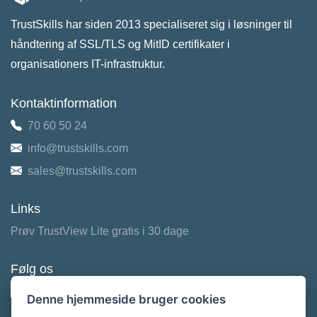
TrustSkills har siden 2013 specialiseret sig i løsninger til
håndtering af SSL/TLS og MitID certifikater i
organisationers IT-infrastruktur.
Kontaktinformation
70 60 50 24
info@trustskills.com
sales@trustskills.com
Links
Prøv TrustView Lite gratis i 30 dage
Følg os
Denne hjemmeside bruger cookies