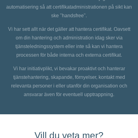
automatisering så att certifikatadministrationen på sikt kan
ske "handsfree".
Vi har sett allt när det gäller att hantera certifikat. Oavsett
om din hantering och administration idag sker via
tjänsteledningssystem eller inte så kan vi hantera
processen för både interna och externa certifikat.
Vi har initiativplikt, vi bevakar proaktivt och hanterar
tjänstehantering, skapande, förnyelser, kontakt med
relevanta personer i eller utanför din organisation och
ansvarar även för eventuell upptrappning.
Vill du veta mer?